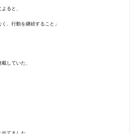
によると、
なく、行動を継続すること」
連載していた、
と出てました。