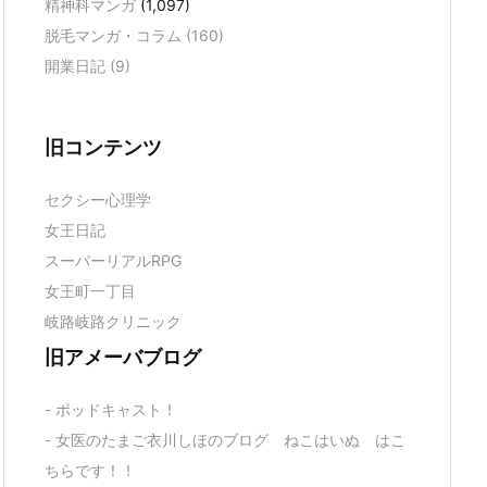
精神科マンガ
(1,097)
脱毛マンガ・コラム
(160)
開業日記
(9)
旧コンテンツ
セクシー心理学
女王日記
スーパーリアルRPG
女王町一丁目
岐路岐路クリニック
旧アメーバブログ
- ポッドキャスト！
- 女医のたまご衣川しほのブログ ねこはいぬ はこ
ちらです！！