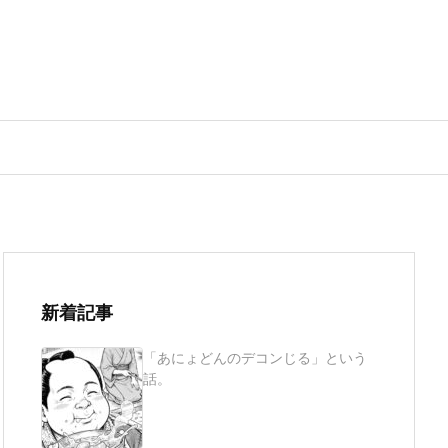
新着記事
「あにょどんのデコンじる」という
話。