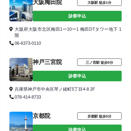
大阪梅田院
大阪駅 徒歩1分
診察申込
大阪府大阪市北区梅田1ー10ー1 梅田DTタワー地下 1
階
06-6373-0110
神戸三宮院
三ノ宮駅 徒歩0分
診察申込
兵庫県神戸市中央区琴ノ緒町5丁目4-8 2F
078-414-8733
京都院
京都駅 徒歩0分
診察申込