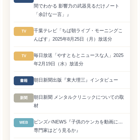
間でわかる 影響力の武器見るだけノート
「余計な一言」』
千葉テレビ「ちば朝ライブ・モーニングこ
TV
んぱす」2025年8月25日（月）放送分
毎日放送「やすともとニュースな人」2025
TV
年2月19日（水）放送分
朝日新聞出版『東大理三』インタビュー
書籍
朝日新聞 メンタルクリニックについての取
新聞
材
ピンズバNEWS『子供のケンカを動画に…
WEB
専門家はどう見るか』