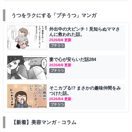
うつをラクにする「プチうつ」マンガ
外出中の大ピンチ！見知らぬママさ
んに救われた話。
2026/8/8 更新
プチうつ
妻で心が安らいだ話284
2026/8/8 更新
プチうつ
そこカブる!? まさかの趣味仲間をみ
つけた話。
2026/8/4 更新
プチうつ
【新着】美容マンガ・コラム