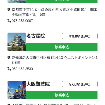
京都市下京区塩小路通烏丸西入東塩小路町614 関電
不動産京都ビル 5階
075-353-0007
名古屋院
名古屋駅 徒歩0分
診察申込
愛知県名古屋市中村区椿町14-13 ウエストポイント141
3 3階
052-452-3533
大阪難波院
なんば駅 徒歩0分
診察申込