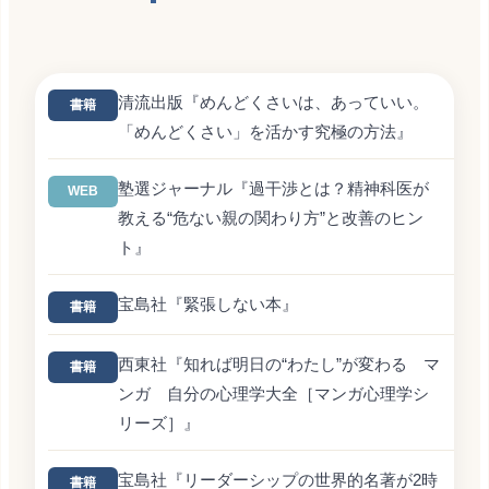
清流出版『めんどくさいは、あっていい。
書籍
「めんどくさい」を活かす究極の方法』
塾選ジャーナル『過干渉とは？精神科医が
WEB
教える“危ない親の関わり方”と改善のヒン
ト』
宝島社『緊張しない本』
書籍
西東社『知れば明日の“わたし”が変わる マ
書籍
ンガ 自分の心理学大全［マンガ心理学シ
リーズ］』
宝島社『リーダーシップの世界的名著が2時
書籍