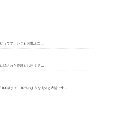
です。いつもお世話に ...
隠された奇跡をお届けで ...
。
00歳まで、10代のような肉体と表情で生 ...