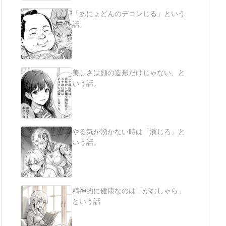
「あにょどんのデコンじる」という
話。
美しさは顔の造形だけじゃない、と
いう話。
やる気が湧かない時は「演じろ」と
いう話。
精神的に健康なのは「がむしゃら」
という話