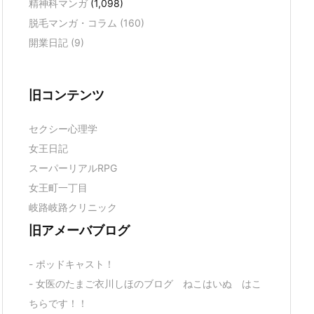
精神科マンガ
(1,098)
脱毛マンガ・コラム
(160)
開業日記
(9)
旧コンテンツ
セクシー心理学
女王日記
スーパーリアルRPG
女王町一丁目
岐路岐路クリニック
旧アメーバブログ
- ポッドキャスト！
- 女医のたまご衣川しほのブログ ねこはいぬ はこ
ちらです！！