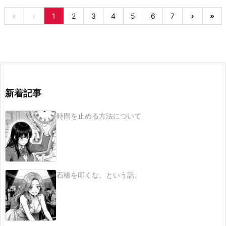
«
‹
1
2
3
4
5
6
7
›
»
新着記事
時間を止める方法について
石橋を叩くな、という話。