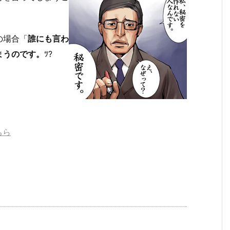
の場合「
誰にも言わ
まうのです。
ﾂ?
ちら