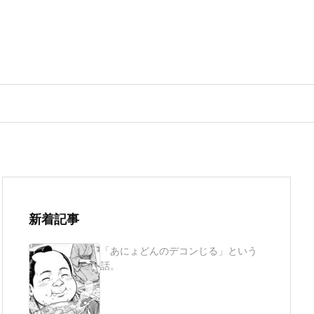
新着記事
「あにょどんのデコンじる」という
話。