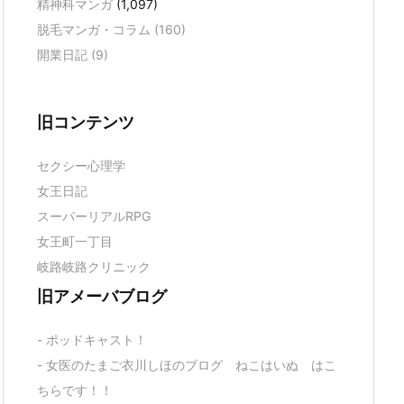
精神科マンガ
(1,097)
脱毛マンガ・コラム
(160)
開業日記
(9)
旧コンテンツ
セクシー心理学
女王日記
スーパーリアルRPG
女王町一丁目
岐路岐路クリニック
旧アメーバブログ
- ポッドキャスト！
- 女医のたまご衣川しほのブログ ねこはいぬ はこ
ちらです！！