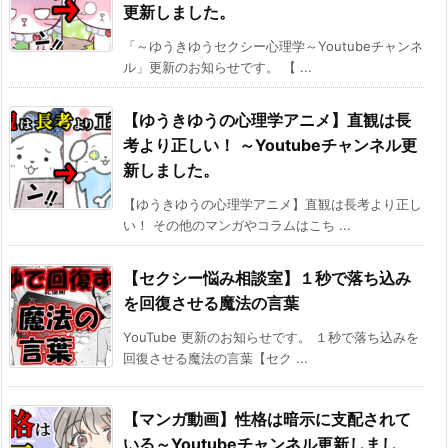
更新しました。
「～ゆうきゆうセクシー心理学～Youtubeチャンネ
ル」更新のお知らせです。 【 ...
【ゆうきゆうの心理学アニメ】直観は長
考より正しい！ ～Youtubeチャンネル更
新しました。
【ゆうきゆうの心理学アニメ】直観は長考より正し
い！ その他のマンガやコラムはこち ...
【セクシー悩み相談室】１秒で落ち込み
を回復させる魔法の言葉
YouTube 更新のお知らせです。 １秒で落ち込みを
回復させる魔法の言葉【セク ...
【マンガ動画】性格は暗示に支配されて
いる～Youtubeチャンネル更新しまし