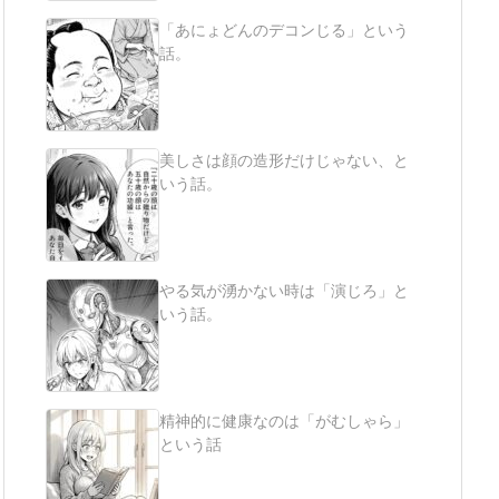
「あにょどんのデコンじる」という
話。
美しさは顔の造形だけじゃない、と
いう話。
やる気が湧かない時は「演じろ」と
いう話。
精神的に健康なのは「がむしゃら」
という話