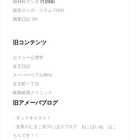
精神科マンガ
(1,098)
脱毛マンガ・コラム
(160)
開業日記
(9)
旧コンテンツ
セクシー心理学
女王日記
スーパーリアルRPG
女王町一丁目
岐路岐路クリニック
旧アメーバブログ
- ポッドキャスト！
- 女医のたまご衣川しほのブログ ねこはいぬ はこ
ちらです！！