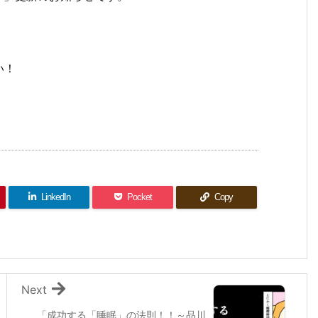
い！
LinkedIn
Pocket
Copy
Next
「成功する「睡眠」の法則！！～品川