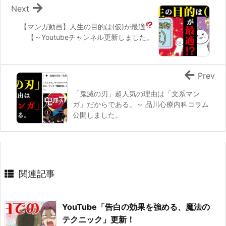
Next
【マンガ動画】人生の目的は(仮)が最適
【～Youtubeチャンネル更新しました。
Prev
「鬼滅の刃」超人気の理由は「文系マン
ガ」だからである。～ 品川心療内科コラム
公開しました。
関連記事
YouTube「告白の効果を強める、魔法の
テクニック」更新！