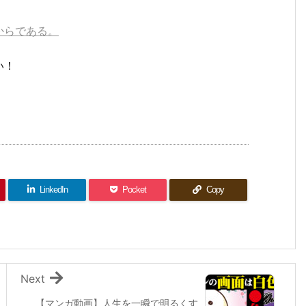
からである。
い！
LinkedIn
Pocket
Copy
Next
【マンガ動画】人生を一瞬で明るくす