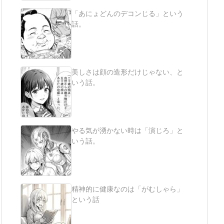
「あにょどんのデコンじる」という
話。
美しさは顔の造形だけじゃない、と
いう話。
やる気が湧かない時は「演じろ」と
いう話。
精神的に健康なのは「がむしゃら」
という話