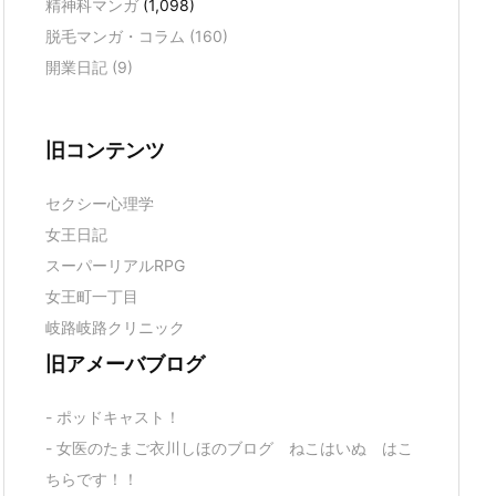
精神科マンガ
(1,098)
脱毛マンガ・コラム
(160)
開業日記
(9)
旧コンテンツ
セクシー心理学
女王日記
スーパーリアルRPG
女王町一丁目
岐路岐路クリニック
旧アメーバブログ
- ポッドキャスト！
- 女医のたまご衣川しほのブログ ねこはいぬ はこ
ちらです！！