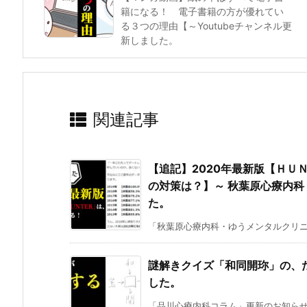
籍になる！ 電子書籍の方が優れてい
る３つの理由【～Youtubeチャンネル更
新しました。
関連記事
【追記】2020年最新版【ＨＵ
の対策は？】～ 秋葉原心療内科
た。
「秋葉原心療内科・ゆうメンタルクリニッ
謎解きクイズ「和同開珎」の、た
した。
「品川心療内科コラム」更新のお知らせで