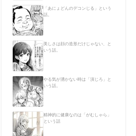
「あにょどんのデコンじる」という
話。
美しさは顔の造形だけじゃない、と
いう話。
やる気が湧かない時は「演じろ」と
いう話。
精神的に健康なのは「がむしゃら」
という話