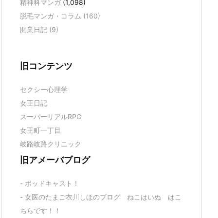
精神科マンガ
(1,098)
脱毛マンガ・コラム
(160)
開業日記
(9)
旧コンテンツ
セクシー心理学
女王日記
スーパーリアルRPG
女王町一丁目
岐路岐路クリニック
旧アメーバブログ
- ポッドキャスト！
- 女医のたまご衣川しほのブログ ねこはいぬ はこ
ちらです！！