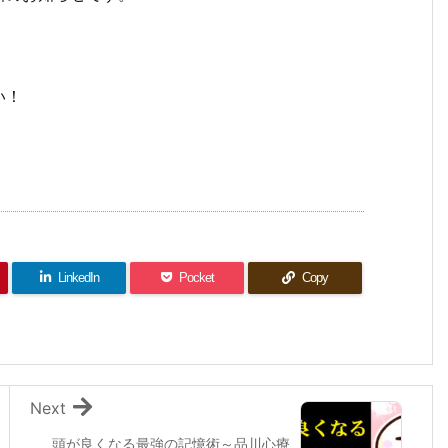
い！
LinkedIn
Pocket
Copy
Next
頭が良くなる最強の記憶術～品川心療