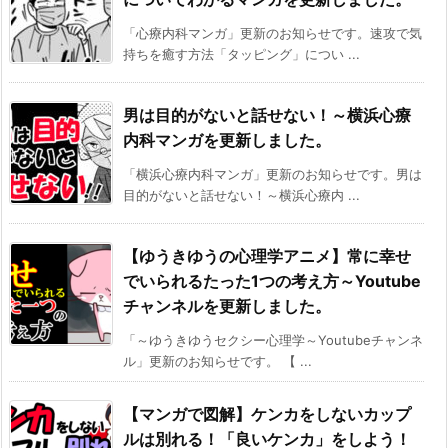
「心療内科マンガ」更新のお知らせです。速攻で気
持ちを癒す方法「タッピング」につい ...
男は目的がないと話せない！～横浜心療
内科マンガを更新しました。
「横浜心療内科マンガ」更新のお知らせです。男は
目的がないと話せない！～横浜心療内 ...
【ゆうきゆうの心理学アニメ】常に幸せ
でいられるたった1つの考え方～Youtube
チャンネルを更新しました。
「～ゆうきゆうセクシー心理学～Youtubeチャンネ
ル」更新のお知らせです。 【 ...
【マンガで図解】ケンカをしないカップ
ルは別れる！「良いケンカ」をしよう！