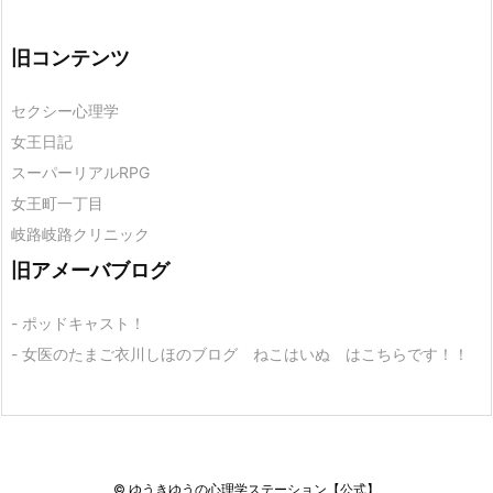
旧コンテンツ
セクシー心理学
女王日記
スーパーリアルRPG
女王町一丁目
岐路岐路クリニック
旧アメーバブログ
- ポッドキャスト！
- 女医のたまご衣川しほのブログ ねこはいぬ はこちらです！！
©
ゆうきゆうの心理学ステーション【公式】