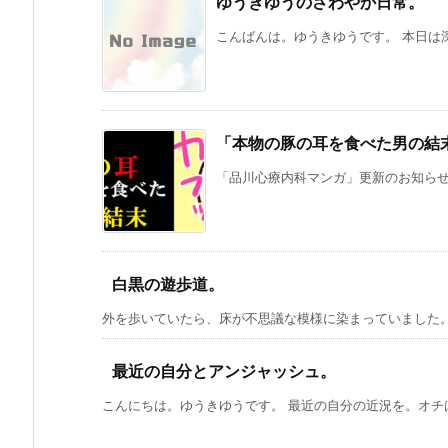
ゆうきゆうのさわやか日常。
こんばんは。ゆうきゆうです。 本日は深
「本物の豚の耳を食べた男の結
「品川心療内科マンガ」更新のお知らせで
白黒の遊歩道。
外を歩いていたら、床が不思議な模様に染まっていました。 
最近の自分とアンジャッシュ。
こんにちは。ゆうきゆうです。 最近の自分の近況を。オチはな