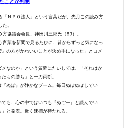
たことが判明
る「ＮＰＯ法人」という言葉だが、先月この読み方
した。
み方協議会会長、神田川三郎氏（89）。
う言葉を新聞で見るたびに、昔からずっと気になっ
ぽ』の方がかわいいことが決め手になった」とコメ
ダメなのか」という質問にたいしては、「それはか
ったもの勝ち」と一刀両断。
は『ぬぽ』が静かなブーム。毎日ぬぽぬぽしてい
いても、心の中ではいつも『ぬごー』と読んでい
る」と発表。近く逮捕が待たれる。