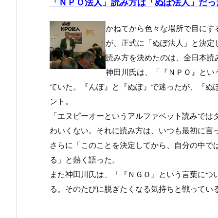
「ＮＰＯ法人」読み方は「ぬぽ法人」だっ
かねてから色々な場所で目にす
が、正式に「ぬぽ法人」と決定
読み方を決めたのは、全日本読
神田川氏は、「『ＮＰＯ』とい
ていた。『んぽ』と『ぬぽ』で迷ったが、『ぬ
ント。
「エヌピーオーというアルファベット読みでは
わいくない。それに読み方は、いつも最初に言
さらに「このことを決定してから、自分の中で
る」と熱く語った。
また神田川氏は、「『ＮＧＯ』という言葉につ
る。そのたびに脱ぎたくなる気持ちと戦ってい