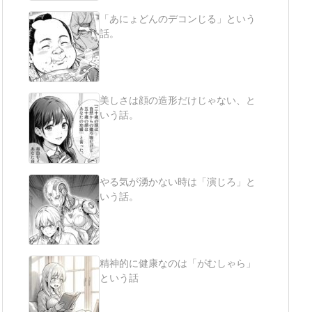
「あにょどんのデコンじる」という
話。
美しさは顔の造形だけじゃない、と
いう話。
やる気が湧かない時は「演じろ」と
いう話。
精神的に健康なのは「がむしゃら」
という話