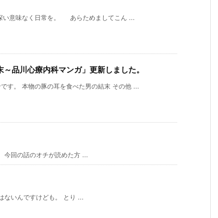
い意味なく日常を。 あらためましてこん ...
末～品川心療内科マンガ」更新しました。
す。 本物の豚の耳を食べた男の結末 その他 ...
今回の話のオチが読めた方 ...
いんですけども。 とり ...