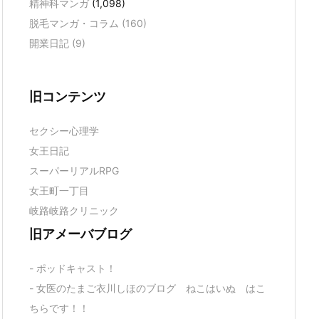
精神科マンガ
(1,098)
脱毛マンガ・コラム
(160)
開業日記
(9)
旧コンテンツ
セクシー心理学
女王日記
スーパーリアルRPG
女王町一丁目
岐路岐路クリニック
旧アメーバブログ
- ポッドキャスト！
- 女医のたまご衣川しほのブログ ねこはいぬ はこ
ちらです！！