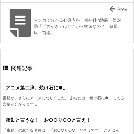
Prev
マンガで分かる心療内科・精神科in池袋 第24
回「『のぞき』はどこから病気なの？ 窃視
症・前編」
関連記事
アニメ第二弾。焼け石に●。
書籍が、さらにアニメになりました。 あなたは「焼け石に●」に入る
言葉が分かります ...
夜勤と言うな！ お○○り○○と言え！
「夜勤」の新たな名称は、「お○○り○○」だそうです。 こんばん