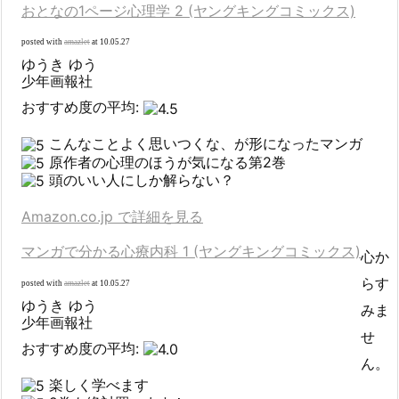
おとなの1ページ心理学 2 (ヤングキングコミックス)
posted with
amazlet
at 10.05.27
ゆうき ゆう
少年画報社
おすすめ度の平均:
こんなことよく思いつくな、が形になったマンガ
原作者の心理のほうが気になる第2巻
頭のいい人にしか解らない？
Amazon.co.jp で詳細を見る
マンガで分かる心療内科 1 (ヤングキングコミックス)
心か
らす
posted with
amazlet
at 10.05.27
ゆうき ゆう
みま
少年画報社
せ
おすすめ度の平均:
ん。
楽しく学べます