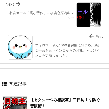
Next
名言ガール「高杉晋作」～横浜心療内科マ
ンガ
Prev
フォロワーさん1000名突破に対する、余計
な一言を言うインコからのお礼。～よけイ
ンコを更新しました。
関連記事
【セクシー悩み相談室】三日坊主を防ぐ
習慣術！