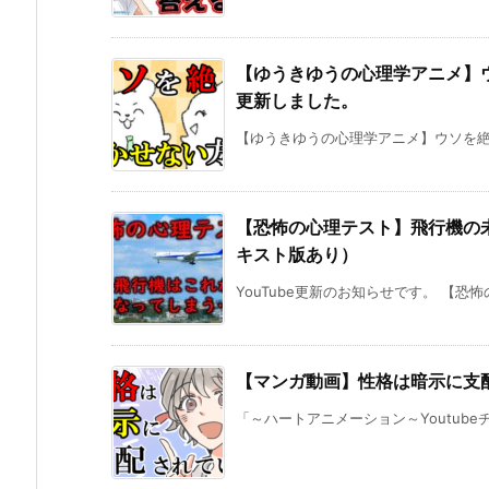
【ゆうきゆうの心理学アニメ】ウ
更新しました。
【ゆうきゆうの心理学アニメ】ウソを絶対
【恐怖の心理テスト】飛行機の未
キスト版あり）
YouTube更新のお知らせです。 【恐
【マンガ動画】性格は暗示に支配
「～ハートアニメーション～Youtube