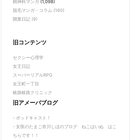
精神科マンガ
(1,098)
脱毛マンガ・コラム
(160)
開業日記
(9)
旧コンテンツ
セクシー心理学
女王日記
スーパーリアルRPG
女王町一丁目
岐路岐路クリニック
旧アメーバブログ
- ポッドキャスト！
- 女医のたまご衣川しほのブログ ねこはいぬ はこ
ちらです！！