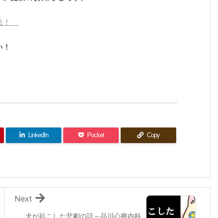
方法！
い！
LinkedIn
Pocket
Copy
Next
犬が起こした悲劇の話～品川心療内科