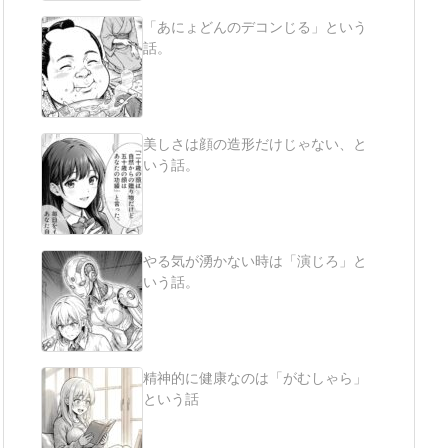
「あにょどんのデコンじる」という
話。
美しさは顔の造形だけじゃない、と
いう話。
やる気が湧かない時は「演じろ」と
いう話。
精神的に健康なのは「がむしゃら」
という話