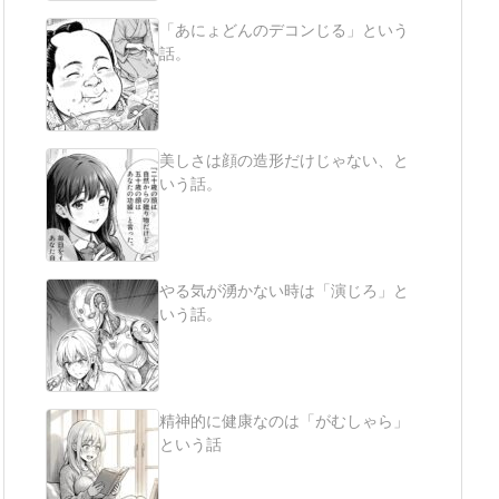
「あにょどんのデコンじる」という
話。
美しさは顔の造形だけじゃない、と
いう話。
やる気が湧かない時は「演じろ」と
いう話。
精神的に健康なのは「がむしゃら」
という話