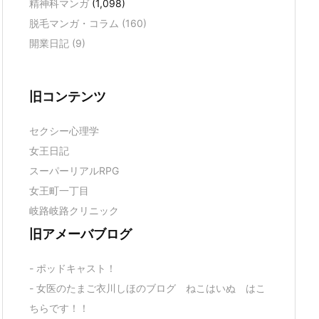
精神科マンガ
(1,098)
脱毛マンガ・コラム
(160)
開業日記
(9)
旧コンテンツ
セクシー心理学
女王日記
スーパーリアルRPG
女王町一丁目
岐路岐路クリニック
旧アメーバブログ
- ポッドキャスト！
- 女医のたまご衣川しほのブログ ねこはいぬ はこ
ちらです！！