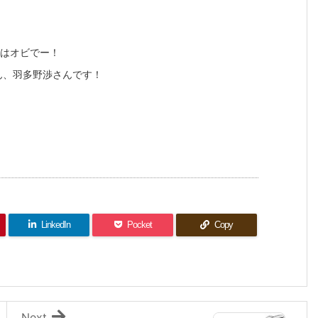
くはオビでー！
ん、羽多野渉さんです！
LinkedIn
Pocket
Copy
Next