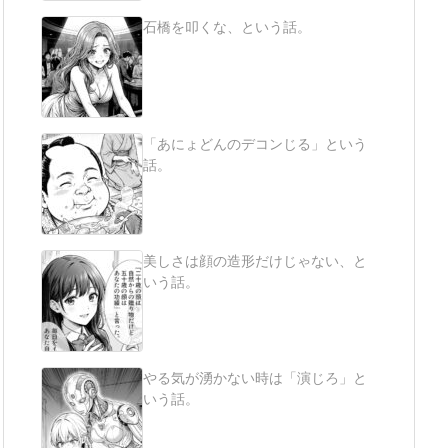
石橋を叩くな、という話。
「あにょどんのデコンじる」という
話。
美しさは顔の造形だけじゃない、と
いう話。
やる気が湧かない時は「演じろ」と
いう話。