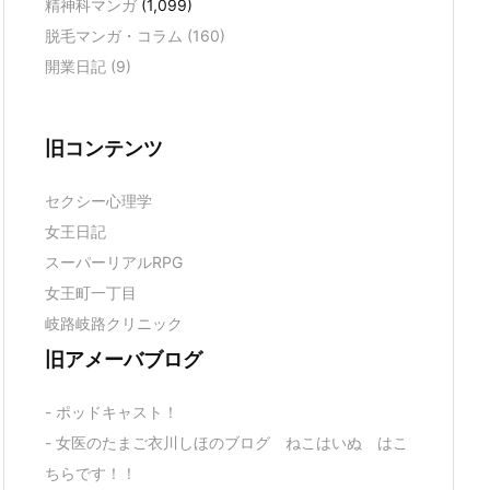
精神科マンガ
(1,099)
脱毛マンガ・コラム
(160)
開業日記
(9)
旧コンテンツ
セクシー心理学
女王日記
スーパーリアルRPG
女王町一丁目
岐路岐路クリニック
旧アメーバブログ
- ポッドキャスト！
- 女医のたまご衣川しほのブログ ねこはいぬ はこ
ちらです！！