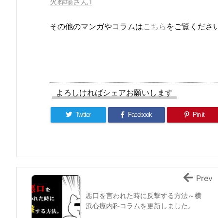
火葬場さん1
その他のマンガやコラムは
こちら
をご覧くださ
よろしければシェアお願いします
Twitter
Facebook
Pin it
Prev
悪口を言われた時に反撃する方法～横
浜心療内科コラムを更新しました。