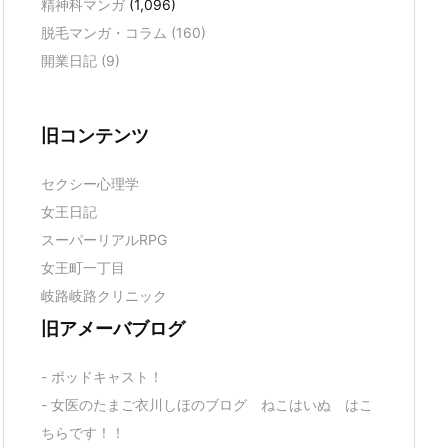
精神科マンガ
(1,096)
脱毛マンガ・コラム
(160)
開業日記
(9)
旧コンテンツ
セクシー心理学
女王日記
スーパーリアルRPG
女王町一丁目
岐路岐路クリニック
旧アメーバブログ
- ポッドキャスト！
- 女医のたまご衣川しほのブログ ねこはいぬ はこ
ちらです！！