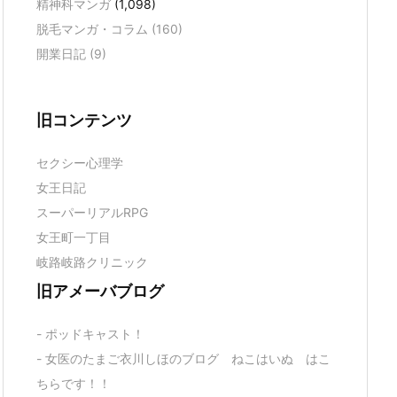
精神科マンガ
(1,098)
脱毛マンガ・コラム
(160)
開業日記
(9)
旧コンテンツ
セクシー心理学
女王日記
スーパーリアルRPG
女王町一丁目
岐路岐路クリニック
旧アメーバブログ
- ポッドキャスト！
- 女医のたまご衣川しほのブログ ねこはいぬ はこ
ちらです！！