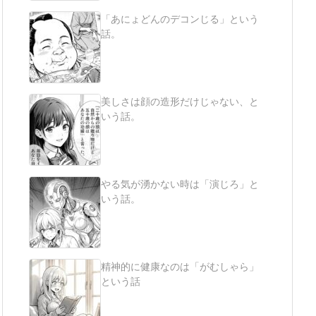
「あにょどんのデコンじる」という
話。
美しさは顔の造形だけじゃない、と
いう話。
やる気が湧かない時は「演じろ」と
いう話。
精神的に健康なのは「がむしゃら」
という話