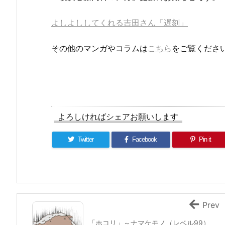
よしよししてくれる吉田さん「遅刻」
その他のマンガやコラムは
こちら
をご覧くださ
よろしければシェアお願いします
Twitter
Facebook
Pin it
Prev
「ホコリ」～ナマケモノ（レベル99）