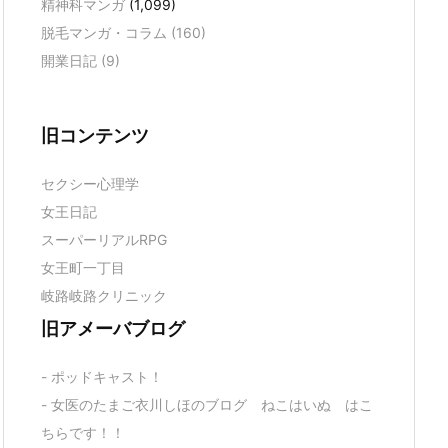
精神科マンガ
(1,099)
脱毛マンガ・コラム
(160)
開業日記
(9)
旧コンテンツ
セクシー心理学
女王日記
スーパーリアルRPG
女王町一丁目
岐路岐路クリニック
旧アメーバブログ
- ポッドキャスト！
- 女医のたまご衣川しほのブログ ねこはいぬ はこ
ちらです！！