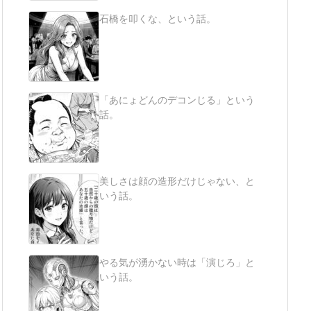
石橋を叩くな、という話。
「あにょどんのデコンじる」という
話。
美しさは顔の造形だけじゃない、と
いう話。
やる気が湧かない時は「演じろ」と
いう話。