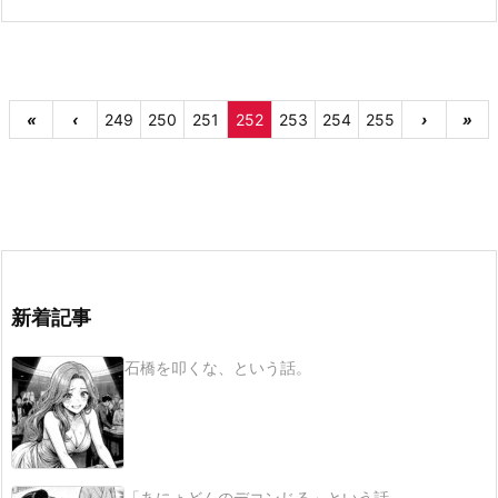
«
‹
249
250
251
252
253
254
255
›
»
新着記事
石橋を叩くな、という話。
「あにょどんのデコンじる」という話。