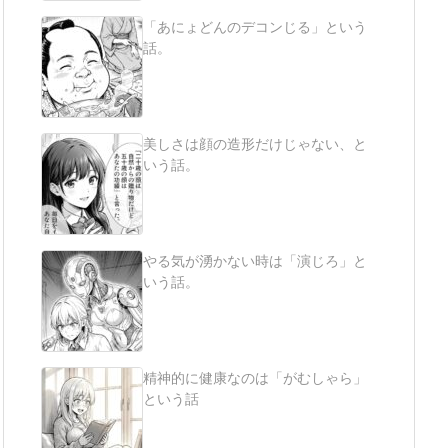
「あにょどんのデコンじる」という
話。
美しさは顔の造形だけじゃない、と
いう話。
やる気が湧かない時は「演じろ」と
いう話。
精神的に健康なのは「がむしゃら」
という話