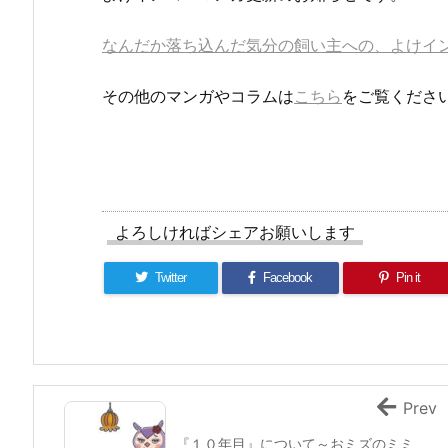
なんだか落ち込んだ気分の飼い主への、よけイ
その他のマンガやコラムは
こちら
をご覧くださ
よろしければシェアお願いします
Twitter
Facebook
Pin it
Prev
『１０年目』について～おミズのミミ