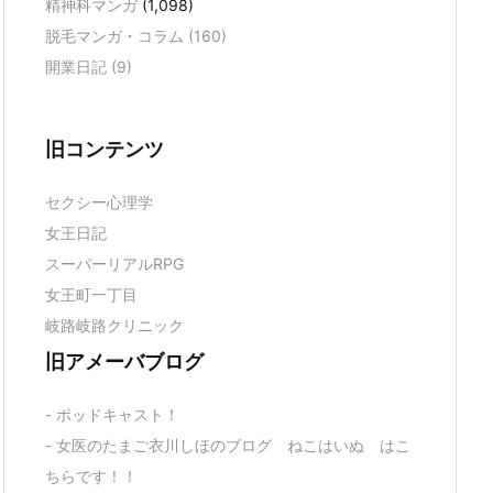
精神科マンガ
(1,098)
脱毛マンガ・コラム
(160)
開業日記
(9)
旧コンテンツ
セクシー心理学
女王日記
スーパーリアルRPG
女王町一丁目
岐路岐路クリニック
旧アメーバブログ
- ポッドキャスト！
- 女医のたまご衣川しほのブログ ねこはいぬ はこ
ちらです！！