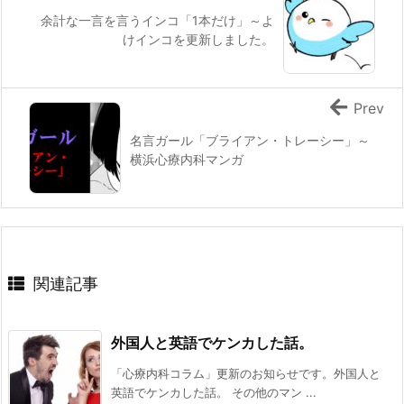
余計な一言を言うインコ「1本だけ」～よ
けインコを更新しました。
Prev
名言ガール「ブライアン・トレーシー」～
横浜心療内科マンガ
関連記事
外国人と英語でケンカした話。
「心療内科コラム」更新のお知らせです。外国人と
英語でケンカした話。 その他のマン ...