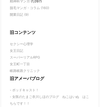
精神科マンガ
(1,097)
脱毛マンガ・コラム
(160)
開業日記
(9)
旧コンテンツ
セクシー心理学
女王日記
スーパーリアルRPG
女王町一丁目
岐路岐路クリニック
旧アメーバブログ
- ポッドキャスト！
- 女医のたまご衣川しほのブログ ねこはいぬ はこ
ちらです！！