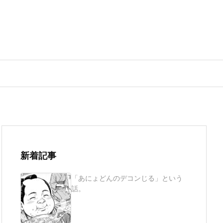
新着記事
「あにょどんのデコンじる」という
話。