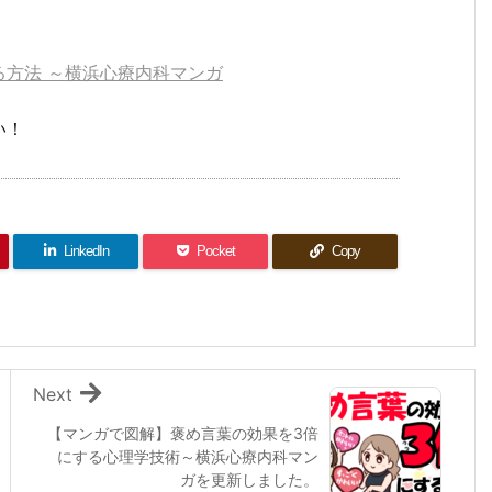
方法 ～横浜心療内科マンガ
い！
LinkedIn
Pocket
Copy
Next
【マンガで図解】褒め言葉の効果を3倍
にする心理学技術～横浜心療内科マン
ガを更新しました。