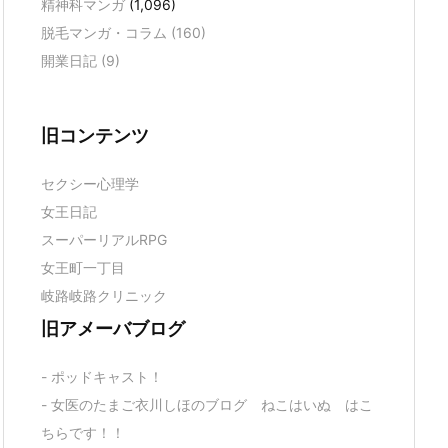
精神科マンガ
(1,096)
脱毛マンガ・コラム
(160)
開業日記
(9)
旧コンテンツ
セクシー心理学
女王日記
スーパーリアルRPG
女王町一丁目
岐路岐路クリニック
旧アメーバブログ
- ポッドキャスト！
- 女医のたまご衣川しほのブログ ねこはいぬ はこ
ちらです！！