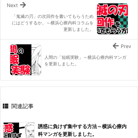
Next
「鬼滅の刃」の次回作を書いてもらうため
にはどうするか。～横浜心療内科コラムを
更新しました。
Prev
人間の「短眠実験」～横浜心療内科マンガ
を更新しました。
関連記事
誘惑に負けず集中する方法～横浜心療内
科マンガを更新しました。