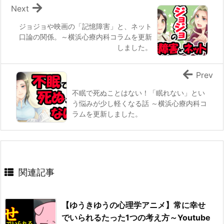
Next
ジョジョや映画の「記憶障害」と、ネット
口論の関係。～横浜心療内科コラムを更新
しました。
Prev
不眠で死ぬことはない！「眠れない」とい
う悩みが少し軽くなる話 ～横浜心療内科コ
ラムを更新しました。
関連記事
【ゆうきゆうの心理学アニメ】常に幸せ
でいられるたった1つの考え方～Youtube