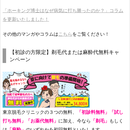
「ホーキング博士はなぜ病気に打ち勝ったのか？」コラム
を更新いたしました！
その他のマンガやコラムは
こちら
をご覧ください！
【初診の方限定】剃毛代または麻酔代無料キャ
ンペーン
東京脱毛クリニックの３つの無料、
「初診料無料」「試し
打ち無料」「お薬代無料」
に加え、
今なら
「剃毛」
もしく
は
「麻酔」
のいずれかを初回無料といたします。