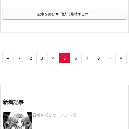
記事を読む
他人に期待するの ...
«
‹
2
3
4
5
6
7
8
›
»
新着記事
石橋を叩くな、という話。