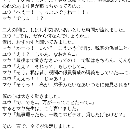
心配のあまり鼻が追っちゃってるのよ」
ユウ「へえー！ すっごいですねー！！」
マヤ「でしょー！？」
二人の間に、しばし和気あいあいとした時間が流れました。
ユウ「…でも、だから何なんでしょうか…」
僕は、おずおずと聞いてみました。
マヤ「かーっ！ いい？ こういう心理は、税関の係員にと
ユウ「え！？ じゃあ、なおさら…」
マヤ「最後まで聞きなさいっての！ で私はもちろん、そん
ユウ「ええ？ それって、もしかして…」
マヤ「そう。私は昔、税関の係員養成の講義をしていた……こ
ユウ「ええっ！！ じゃあ！」
マヤ「そうっ！ 私が、弟子みたいなあいつらに発見される
僕の心は大きく動きました。
ユウ「で、でも…。万が一ってことだって…」
するとマヤ先生は、こう言いました。
マヤ「無事通ったら、一晩このビデオ、貸したげるけど？」
その一言で、全てが決定しました。