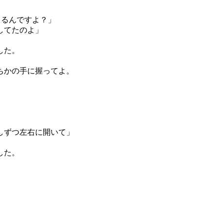
てるんですよ？」
してたのよ」
した。
ちかの手に握ってよ。
しずつ左右に開いて」
した。