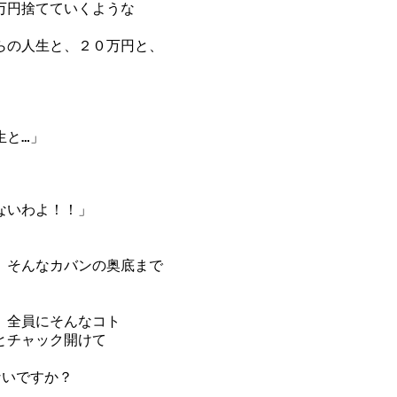
万円捨てていくような
らの人生と、２０万円と、
生と…」
ないわよ！！」
、そんなカバンの奥底まで
、全員にそんなコト
とチャック開けて
ないですか？