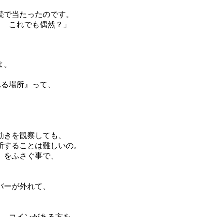
続で当たったのです。
？ これでも偶然？」
よ。
れる場所』って、
動きを観察しても、
断することは難しいの。
』をふさぐ事で、
バーが外れて、
に、コインがある方を、