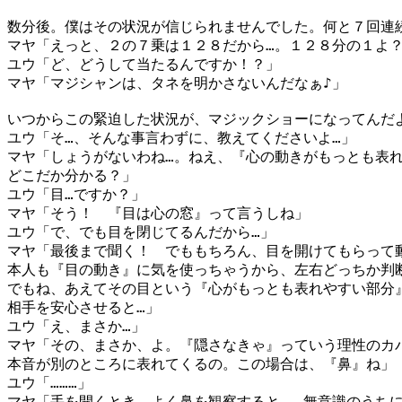
数分後。僕はその状況が信じられませんでした。何と７回連
マヤ「えっと、２の７乗は１２８だから…。１２８分の１よ
ユウ「ど、どうして当たるんですか！？」
マヤ「マジシャンは、タネを明かさないんだなぁ♪」
いつからこの緊迫した状況が、マジックショーになってんだ
ユウ「そ…、そんな事言わずに、教えてくださいよ…」
マヤ「しょうがないわね…。ねえ、『心の動きがもっとも表
どこだか分かる？」
ユウ「目…ですか？」
マヤ「そう！ 『目は心の窓』って言うしね」
ユウ「で、でも目を閉じてるんだから…」
マヤ「最後まで聞く！ でももちろん、目を開けてもらって
本人も『目の動き』に気を使っちゃうから、左右どっちか判
でもね、あえてその目という『心がもっとも表れやすい部分
相手を安心させると…」
ユウ「え、まさか…」
マヤ「その、まさか、よ。『隠さなきゃ』っていう理性のカ
本音が別のところに表れてくるの。この場合は、『鼻』ね」
ユウ「………」
マヤ「手を開くとき、よく鼻を観察すると…。無意識のうち