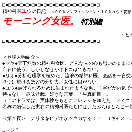
□■□■□■□■□■□■□■□■□■□■□■□■□■□■□■□■□
ユウ
精神科医
の日記
＜９０％ノンフィクション・１０％ユウの妄想
モーニング女医。
特別編
～ビ
□■□■□■□■□■□■□■□■□■□■□■□■□■□■□■□■□
＜登場人物紹介＞
◆マヤ◆天下無敵の精神科女医。どんな人の心も思いのままに
自在に使う。しかしなぜかオトコはできない。
◆リオ◆分析心理学を極めた、流浪の精神科医。会話を一言交
３つは覗けるほどの分析力。女性に目がない。
◆ユウ◆虐げられるために生まれたような男。丁寧だが内気で
特技なし、趣味盆栽。好きな言葉、「生真面目」。
（このドラマは、実体験をもとにアレンジを加えた、フィク
名称の酷似した実在の精神科医たちには、たぶんほとんど一
＜第１夜＞ ナリタをビデオがツウカする！？ （キャスト
…マジ？