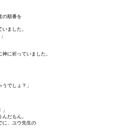
査の順番を
ていました。
？」
に神に祈っていました。
ゃうでしょ？」
！」
うんだもん。
でに、ユウ先生の