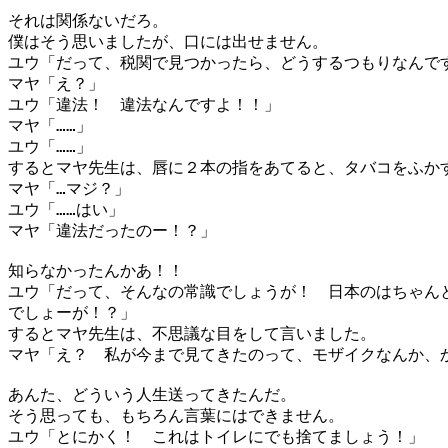
それは関係ないだろ。
僕はそう思いましたが、口には出せません。
ユウ「だって、税関で見つかったら、どうするつもりなんで
マヤ「え？」
ユウ「違法！ 違法なんですよ！！」
マヤ「……」
ユウ「……」
するとマヤ先生は、唇に２本の指をあてると、タバコをふか
マヤ「…マジ？」
ユウ「……はい」
マヤ「違法だったのー！？」
知らなかったんかあ！！
ユウ「だって、そんなの常識でしょうが！ 日本のはちゃん
でしょーが！？」
するとマヤ先生は、不思議な目をして言いました。
マヤ「え？ 私が今まで見てきたのって、モザイクなんか、
あんた、どういう人生送ってきたんだ。
そう思っても、もちろん言葉にはできません。
ユウ「とにかく！ これはトイレにでも捨てましょう！」