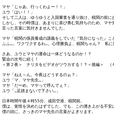
マヤ「じゃあ、行っくわよー！！」
ユウ「はい！！」
そして二人は、ゆうゆうと入国審査を通り抜け、税関の前に
しかし、その時僕は、あまりに喜び勇む気持ちのため、マヤ
言った言葉に気付きませんでした。
マヤ「税関の係員養成の講義をしていた『気分になった』こ
ふふ…。ワクワクするわ…。心理勝負よ、税関ちゃん？ 私に
さあ、ユウとマヤの運命は一体どうなるのか！？
緊迫の次号に続く！
＜第２夜＞ ナリタをビデオがツウカする！？＜後編＞ （
マヤ「ねえ～ん。今夜はどうするのぉ？」
ユウ「マ、マヤ先生…」
マヤ「だーめ。マヤって呼んでぇ？」
ユウ「…足踏まないで下さい…」
日本時間午後４時55分。成田空港、税関前。
僕は、覚悟を決めたはずでした。でも、この湧き上がる不安
僕の頭に、さっきのマヤ先生の言葉がよぎります。