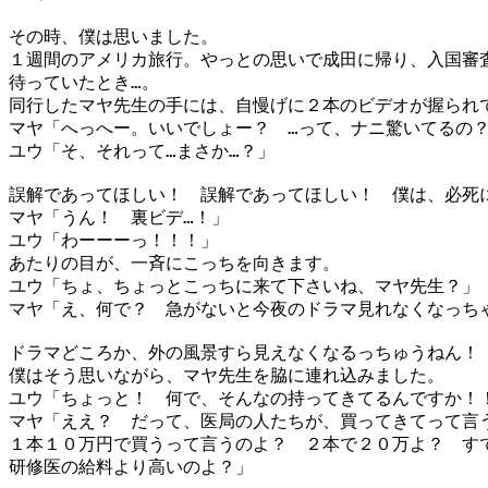
その時、僕は思いました。
１週間のアメリカ旅行。やっとの思いで成田に帰り、入国審
待っていたとき…。
同行したマヤ先生の手には、自慢げに２本のビデオが握られ
マヤ「へっへー。いいでしょー？ …って、ナニ驚いてるの
ユウ「そ、それって…まさか…？」
誤解であってほしい！ 誤解であってほしい！ 僕は、必死
マヤ「うん！ 裏ビデ…！」
ユウ「わーーーっ！！！」
あたりの目が、一斉にこっちを向きます。
ユウ「ちょ、ちょっとこっちに来て下さいね、マヤ先生？」
マヤ「え、何で？ 急がないと今夜のドラマ見れなくなっち
ドラマどころか、外の風景すら見えなくなるっちゅうねん！
僕はそう思いながら、マヤ先生を脇に連れ込みました。
ユウ「ちょっと！ 何で、そんなの持ってきてるんですか！
マヤ「ええ？ だって、医局の人たちが、買ってきてって言
１本１０万円で買うって言うのよ？ ２本で２０万よ？ す
研修医の給料より高いのよ？」