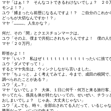
マヤ「はぁ！？ そんなコトできるわけないでしょ？ ２０
モンよ！？」
ユウ「捕まったら前歴になるんですよ！？ ご自分のこれか
どっちが大切なんですか！？」
マヤ「…………。人生かな？」
何だ、その「間」とクエスチョンマークは。
ユウ「その上、僕まで共犯にされちゃうんですよ！ 僕の人
マヤ「２０万円」
即答かよ！！
マヤ「いい？ 私はぜｔｔｔｔｔｔｔｔｔｔｔったいに捨て
ユウ「ダメですって！」
するとマヤ先生は、ウィンクしながら言いました。
マヤ「ちょっと、よく考えてみてよ。今まで、成田の税関で
調べられたことがある？」
ユウ「え…？」
マヤ「ないでしょ？ 大体、１日に何千・何万と来る旅行客
やってたら、係員も体が持たないっての。せいぜい、チラッ
おしまいでしょ？ じゃあ、大丈夫じゃない」
ユウ「え…でも、時々、全部出されてる人だって、いるじゃ
勝新だって、パンツの中まで…」