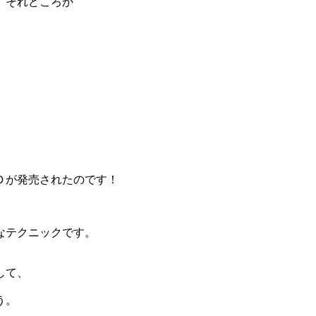
、それどころか
Ｄが発売されたのです！
なテクニックです。
して、
う。